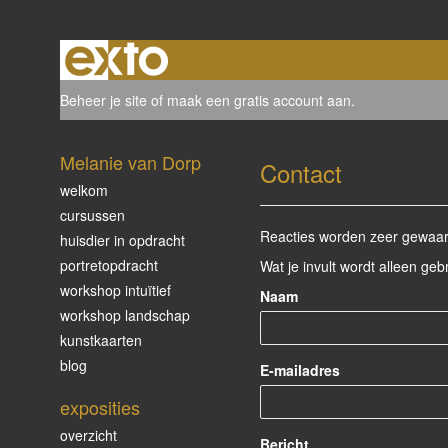
Beheer je site
of
maak een gratis account aan
.
Melanie van Dorp
Contact
welkom
cursussen
Reacties worden zeer gewaard
huisdier in opdracht
portretopdracht
Wat je invult wordt alleen geb
workshop intuïtief
Naam
workshop landschap
kunstkaarten
blog
E-mailadres
exposities
overzicht
Bericht