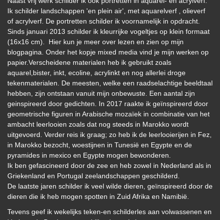
Naast vrij werk schilder ik ook portretten in aquarel- en acrylverf.
Ik schilder landschappen 'en plein air', met aquarelverf , olieverf
of acrylverf. De portretten schilder ik voornamelijk in opdracht.
Sinds januari 2013 schilder ik kleurrijke vogeltjes op klein formaat
(16x16 cm). Hier kun je meer over lezen en zien op mijn
blogpagina. Onder het kopje mixed media vind je mijn werken op
papier.Verscheidene materialen heb ik gebruikt zoals
aquarel,bister, inkt, ecoline, acrylinkt en nog allerlei droge
tekenmaterialen. De meesten, welke een raadselachtige beeldtaal
hebben, zijn ontstaan vanuit mijn onbewuste. Een aantal zijn
geinspireerd door gedichten. In 2017 raakte ik geïnspireerd door
geometrische figuren in Arabische mozaïek in combinatie van het
ambacht leerlooien zoals dat nog steeds in Marokko wordt
uitgevoerd. Verder reis ik graag; zo heb ik de leerlooierijen in Fez,
in Marokko bezocht, woestijnen in Tunesië en Egypte en de
pyramides in mexico en Egypte mogen bewonderen.
Ik ben gefascineerd door de zee en heb zowel in Nederland als in
Griekenland en Portugal zeelandschappen geschilderd.
De laatste jaren schilder ik veel wilde dieren, geïnspireerd door de
dieren die ik heb mogen spotten in Zuid Afrika en Namibië.
Tevens geef ik wekelijks teken-en schilderles aan volwassenen en