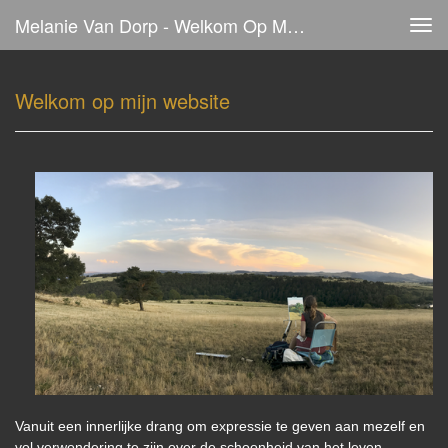
Melanie Van Dorp - Welkom Op Mijn Website
Tog
navi
Welkom op mijn website
Vanuit een innerlijke drang om expressie te geven aan mezelf en
vol verwondering te zijn over de schoonheid van het leven,