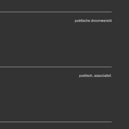
poëtische droomwereld
poétisch, associatief.