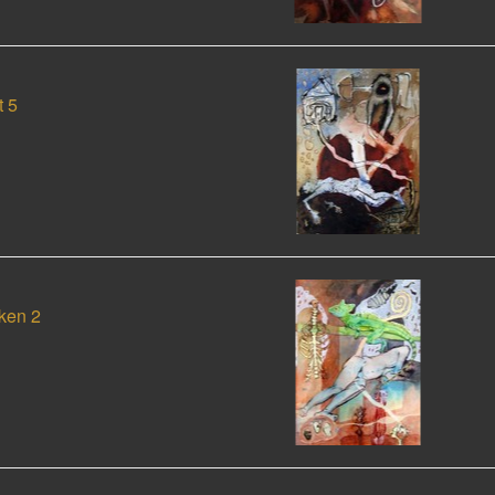
t 5
ken 2