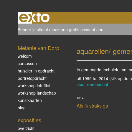
Beheer je site
of
maak een gratis account aan
.
Melanie van Dorp
aquarellen/ geme
welkom
cursussen
In gemengde techniek, met poë
huisdier in opdracht
portretopdracht
uit 1999 tot 2014
(klik op de 
stuur een bericht
workshop intuïtief
workshop landschap
2014
kunstkaarten
Als ik straks ga
blog
exposities
overzicht