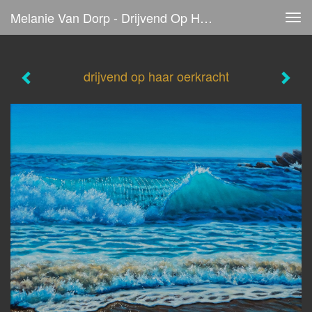
Melanie Van Dorp - Drijvend Op Haar Oerkracht
Tog
navi
drijvend op haar oerkracht