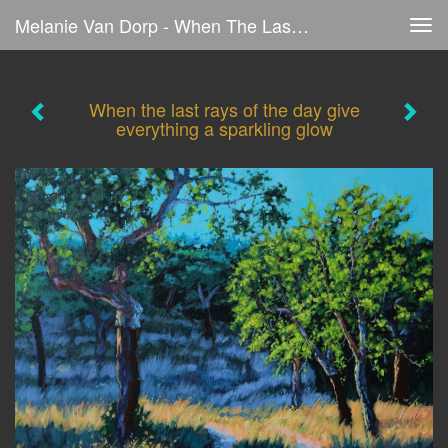
Melanie Van Dorp - When The Last Rays Of The Day Give Everything A Sparkling Glow
Tog
navi
When the last rays of the day give
everything a sparkling glow