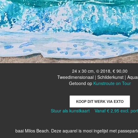
24 x 30 cm, © 2018, € 90,00
Tweedimensionaal | Schilderkunst | Aqua
Getoond op
Kunstroute on Tour
KOOP DIT WERK VIA EXTO
Stuur als kunstkaart
Vanaf € 2,95 excl. por
baai Milos Beach. Deze aquarel is mooi ingelijst met passepartou