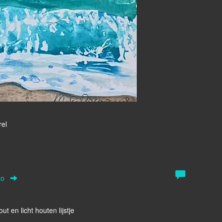
rel
to
t en licht houten lijstje