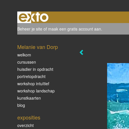
Beheer je site
of
maak een gratis account aan
.
Melanie van Dorp
welkom
cursussen
huisdier in opdracht
portretopdracht
workshop intuïtief
workshop landschap
kunstkaarten
blog
exposities
overzicht