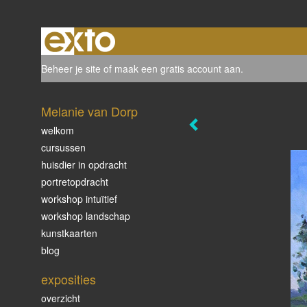
Beheer je site
of
maak een gratis account aan
.
Melanie van Dorp
welkom
cursussen
huisdier in opdracht
portretopdracht
workshop intuïtief
workshop landschap
kunstkaarten
blog
exposities
overzicht