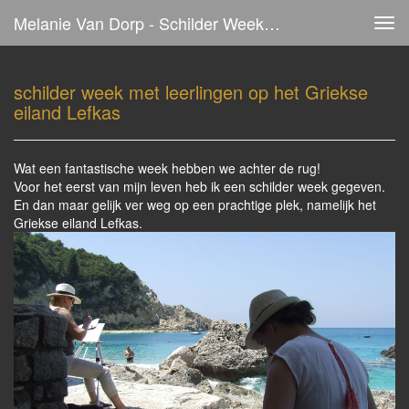
Melanie Van Dorp - Schilder Week Met Leerlingen Op Het Griekse Eiland Lefkas
Tog
navi
schilder week met leerlingen op het Griekse
eiland Lefkas
Wat een fantastische week hebben we achter de rug!
Voor het eerst van mijn leven heb ik een schilder week gegeven.
En dan maar gelijk ver weg op een prachtige plek, namelijk het
Griekse eiland Lefkas.